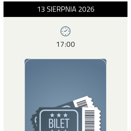
Wydarzenie numer 6: MANU. BĄDŹ SOBĄ. , 1
13
SIERPNIA
2026
Imprezy SDK
Godzina wydarzenia,
17:00