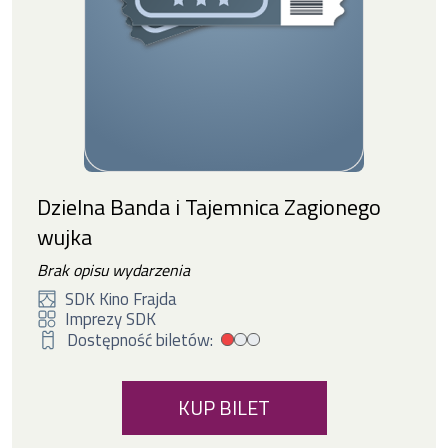
Dzielna Banda i Tajemnica Zagionego
wujka
Brak opisu wydarzenia
SDK Kino Frajda
Imprezy SDK
Dostępność biletów:
Mała dostępność biletów
KUP BILET