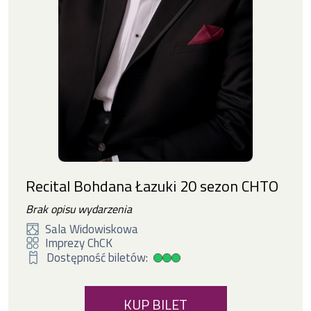
Recital Bohdana Łazuki 20 sezon CHTO
Brak opisu wydarzenia
Sala Widowiskowa
Imprezy ChCK
Dostępność biletów:
Duża dostępność biletów
KUP BILET