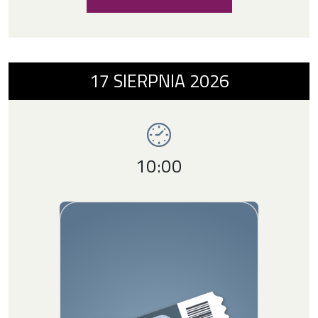
Wydarzenie numer 9: O CZYM MARZĄ DZISIA
17
SIERPNIA
2026
Imprezy ChCK
Godzina wydarzenia,
10:00