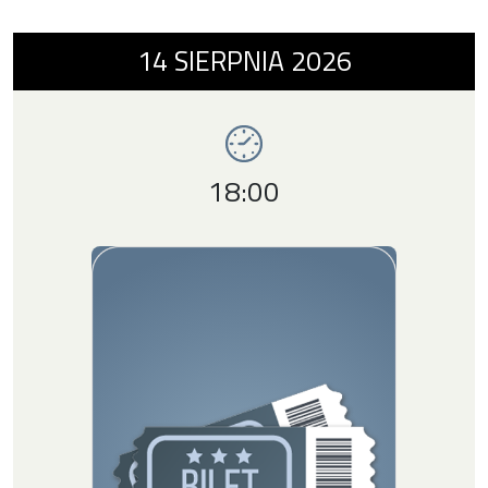
Wydarzenie numer 7: Skomplikowani , 14 si
14
SIERPNIA
2026
Imprezy SDK
Godzina wydarzenia,
18:00