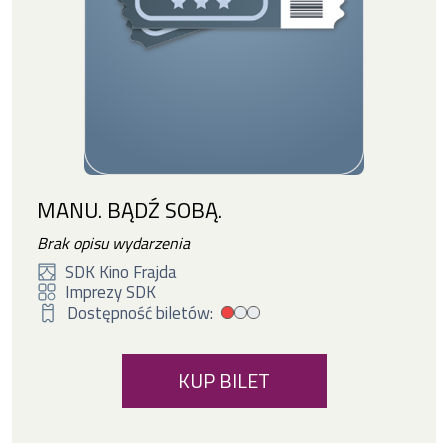
MANU. BĄDŹ SOBĄ.
Brak opisu wydarzenia
SDK Kino Frajda
Imprezy SDK
Dostępność biletów:
Mała dostępność biletów
KUP BILET