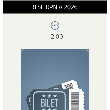
Wydarzenie numer 1: Dzielna Banda i Tajem
8
SIERPNIA
2026
Imprezy SDK
Godzina wydarzenia,
12:00