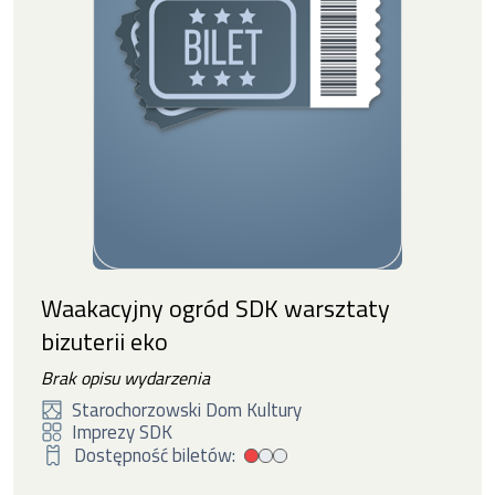
Waakacyjny ogród SDK warsztaty
bizuterii eko
Brak opisu wydarzenia
Starochorzowski Dom Kultury
Imprezy SDK
Dostępność biletów:
Mała dostępność biletów