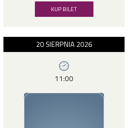
KUP BILET
Wydarzenie numer 12: Warsztaty artystyczne 
20
SIERPNIA
2026
Imprezy ChCK
Godzina wydarzenia,
11:00