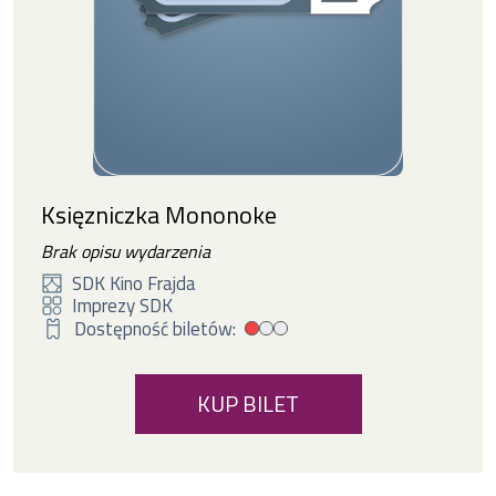
Księzniczka Mononoke
Brak opisu wydarzenia
SDK Kino Frajda
Imprezy SDK
Dostępność biletów:
Mała dostępność biletów
KUP BILET