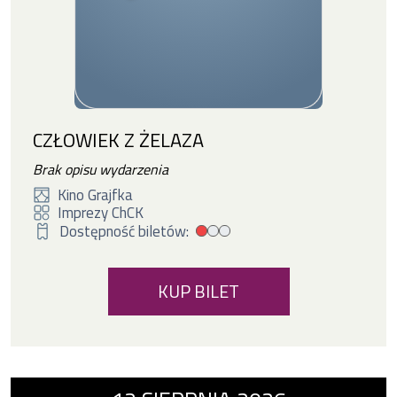
CZŁOWIEK Z ŻELAZA
Brak opisu wydarzenia
Kino Grajfka
Imprezy ChCK
Dostępność biletów:
Mała dostępność biletów
KUP BILET
Wydarzenie numer 5: O PSIE, KÓRY JEŹDZIŁ 