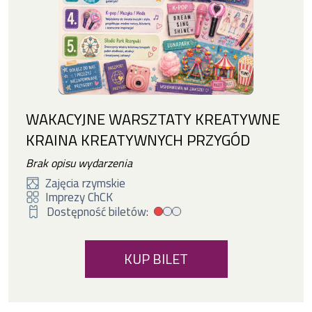
WAKACYJNE WARSZTATY KREATYWNE
KRAINA KREATYWNYCH PRZYGÓD
Brak opisu wydarzenia
Zajęcia rzymskie
Imprezy ChCK
Dostępność biletów:
Mała dostępność biletów
KUP BILET