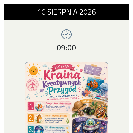
Wydarzenie numer 3: WAKACYJNE WARSZTA
10
SIERPNIA
2026
Imprezy ChCK
Godzina wydarzenia,
09:00