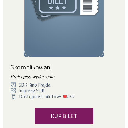
Skomplikowani
Brak opisu wydarzenia
SDK Kino Frajda
Imprezy SDK
Dostępność biletów:
Mała dostępność biletów
KUP BILET