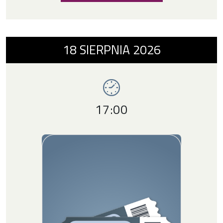
Wydarzenie numer 11: Waakacyjny ogród SDK
18
SIERPNIA
2026
Imprezy SDK
Godzina wydarzenia,
17:00